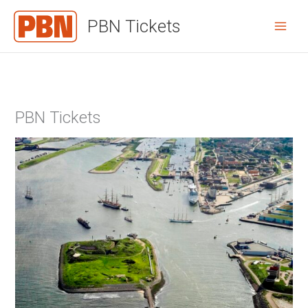
Ga
PBN Tickets
naar
de
inhoud
PBN Tickets